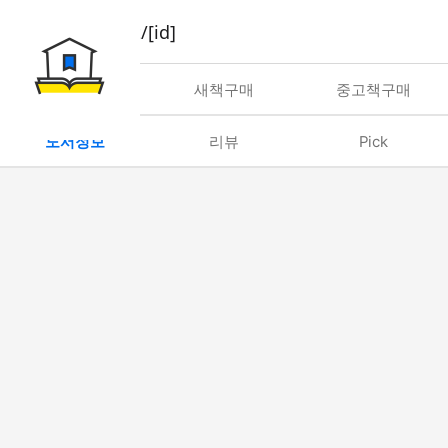
book/rent/[id]
대여
새책구매
중고책구매
도서정보
리뷰
Pick