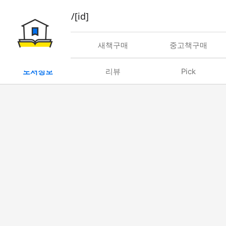
book/rent/[id]
대여
새책구매
중고책구매
도서정보
리뷰
Pick