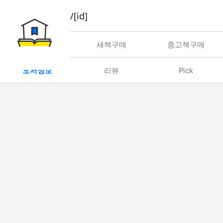
book/rent/[id]
대여
새책구매
중고책구매
도서정보
리뷰
Pick