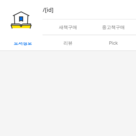
book/rent/[id]
대여
새책구매
중고책구매
도서정보
리뷰
Pick