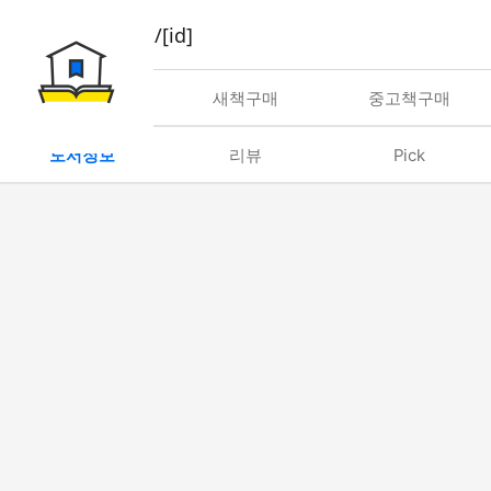
book/rent/[id]
대여
새책구매
중고책구매
도서정보
리뷰
Pick