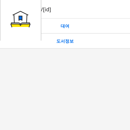
book/rent/[id]
대여
도서정보