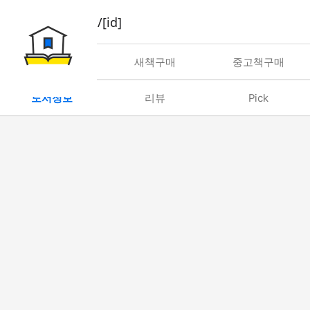
book/rent/[id]
대여
새책구매
중고책구매
도서정보
리뷰
Pick