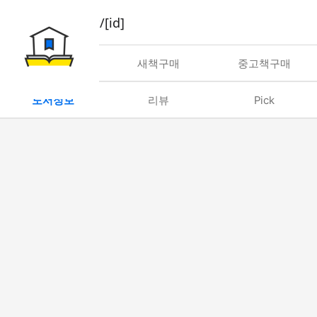
book/rent/[id]
대여
새책구매
중고책구매
도서정보
리뷰
Pick