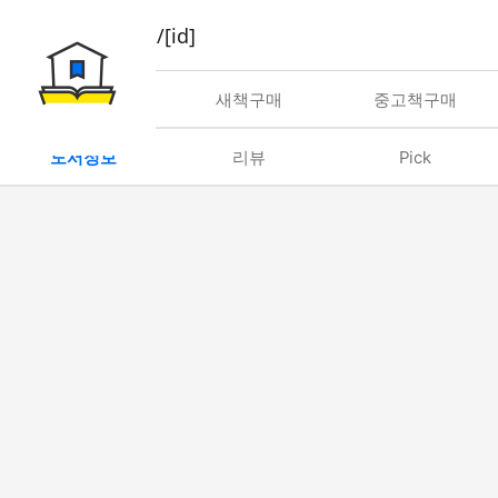
book/rent/[id]
대여
새책구매
중고책구매
도서정보
리뷰
Pick