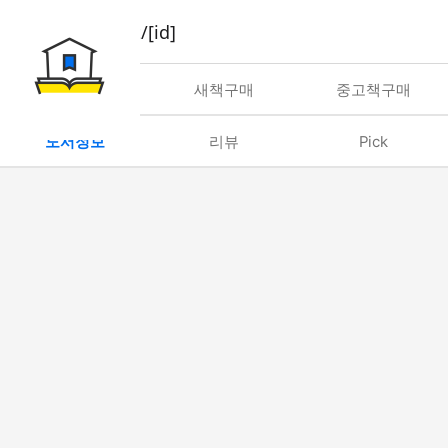
book/rent/[id]
대여
새책구매
중고책구매
도서정보
리뷰
Pick