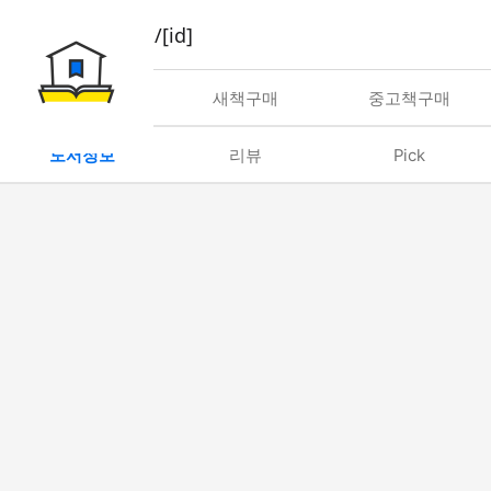
book/rent/[id]
대여
새책구매
중고책구매
도서정보
리뷰
Pick