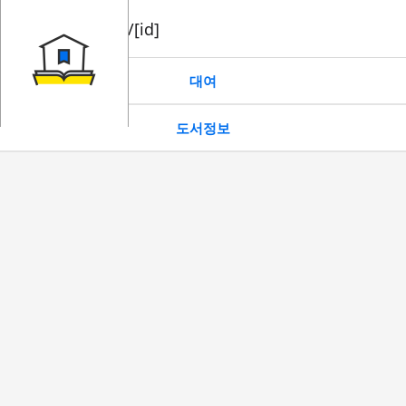
book/rent/[id]
대여
도서정보