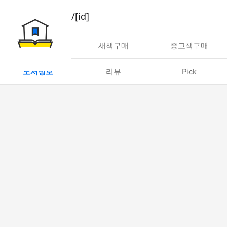
book/rent/[id]
대여
새책구매
중고책구매
도서정보
리뷰
Pick