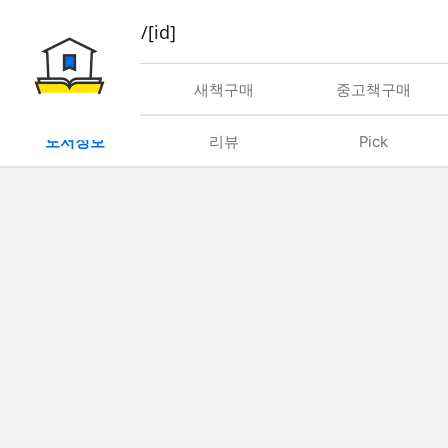
book/rent/[id]
대여
새책구매
중고책구매
도서정보
리뷰
Pick