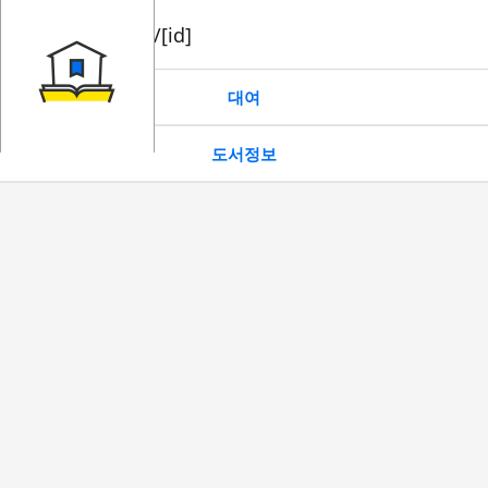
book/rent/[id]
대여
도서정보