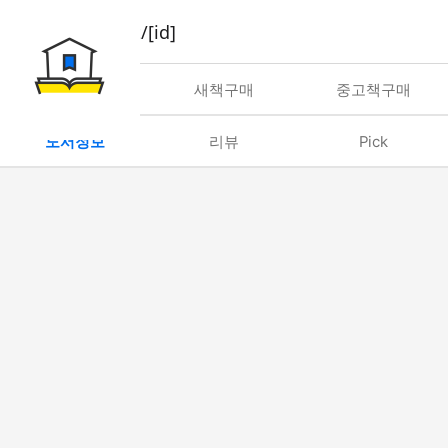
book/rent/[id]
대여
새책구매
중고책구매
도서정보
리뷰
Pick