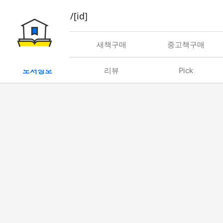
book/rent/[id]
대여
새책구매
중고책구매
도서정보
리뷰
Pick