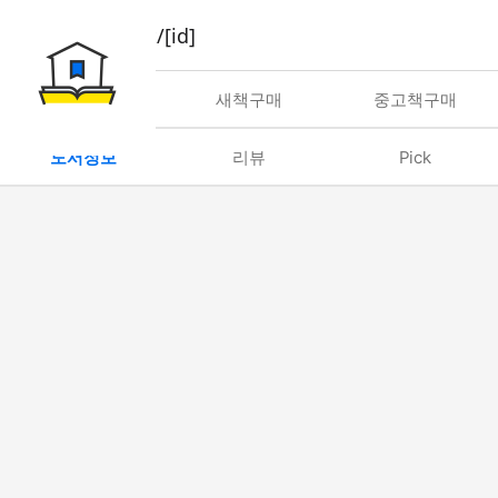
book/rent/[id]
대여
새책구매
중고책구매
도서정보
리뷰
Pick