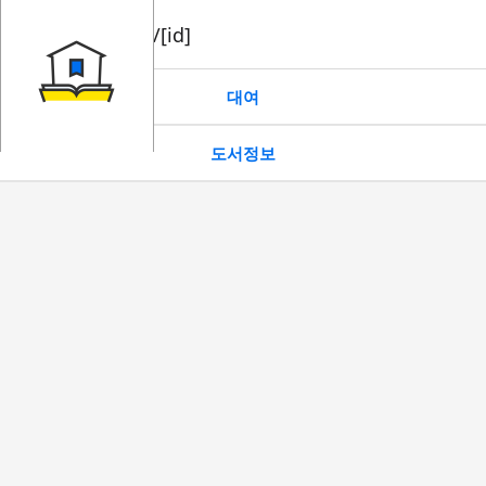
book/rent/[id]
대여
도서정보