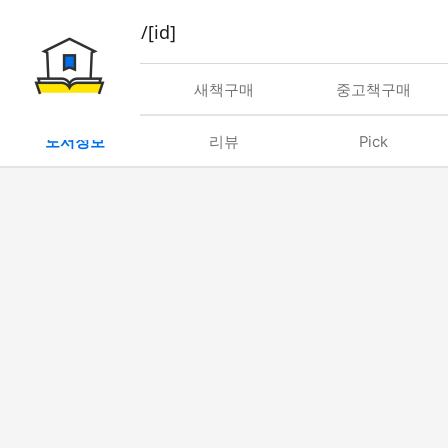
book/rent/[id]
대여
새책구매
중고책구매
도서정보
리뷰
Pick