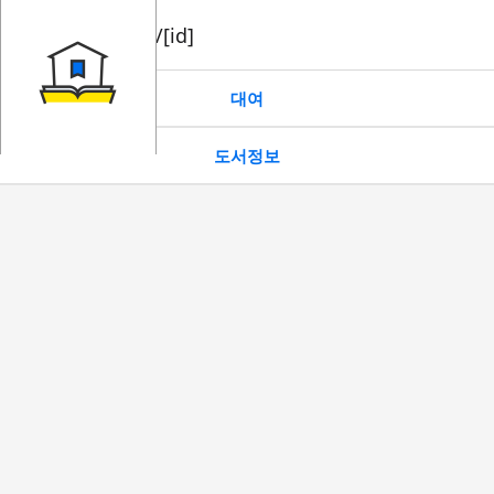
book/rent/[id]
대여
도서정보