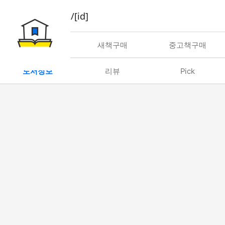
book/rent/[id]
대여
새책구매
중고책구매
도서정보
리뷰
Pick