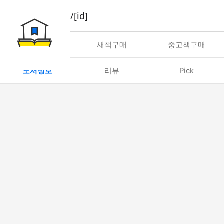
book/rent/[id]
대여
새책구매
중고책구매
도서정보
리뷰
Pick