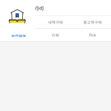
book/rent/[id]
대여
새책구매
중고책구매
도서정보
리뷰
Pick