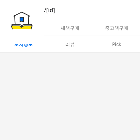
book/rent/[id]
대여
새책구매
중고책구매
도서정보
리뷰
Pick