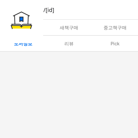
book/rent/[id]
대여
새책구매
중고책구매
도서정보
리뷰
Pick