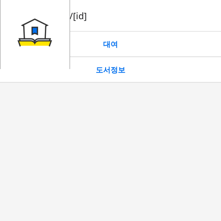
book/rent/[id]
대여
도서정보