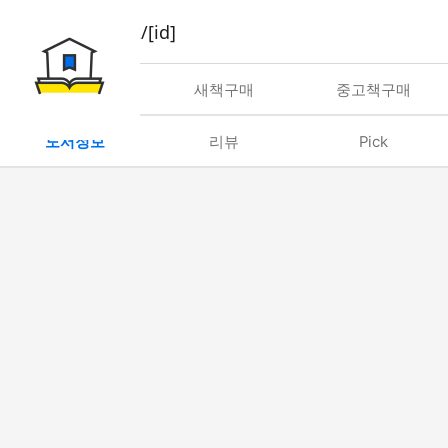
book/rent/[id]
대여
새책구매
중고책구매
도서정보
리뷰
Pick