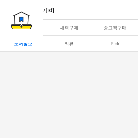
book/rent/[id]
대여
새책구매
중고책구매
도서정보
리뷰
Pick