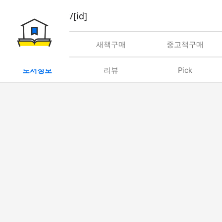
book/rent/[id]
대여
새책구매
중고책구매
도서정보
리뷰
Pick