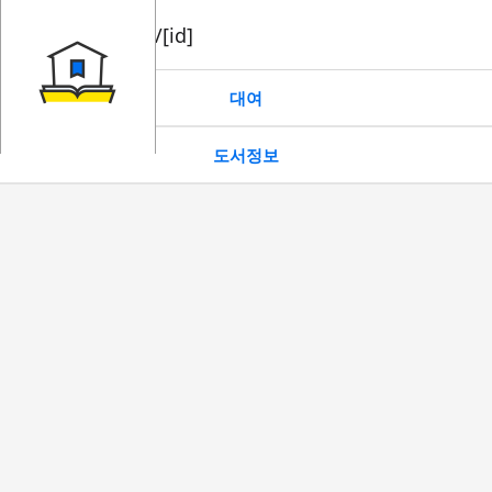
book/rent/[id]
대여
도서정보