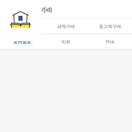
book/rent/[id]
대여
새책구매
중고책구매
도서정보
리뷰
Pick