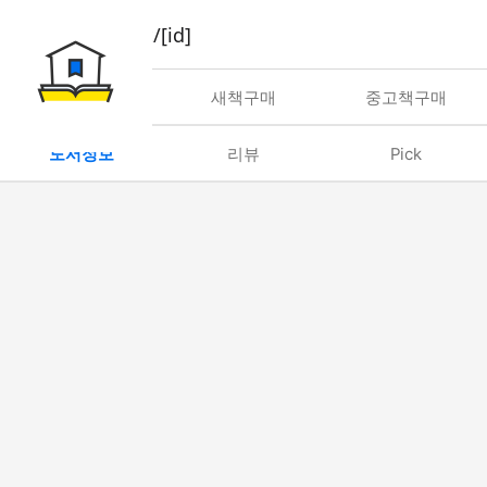
book/rent/[id]
대여
새책구매
중고책구매
도서정보
리뷰
Pick