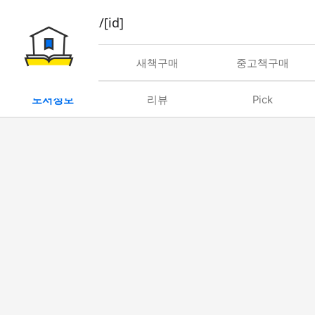
book/rent/[id]
대여
새책구매
중고책구매
도서정보
리뷰
Pick