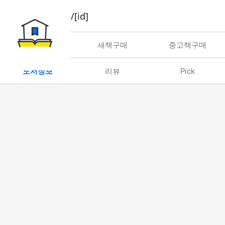
book/rent/[id]
대여
새책구매
중고책구매
도서정보
리뷰
Pick