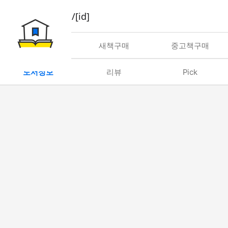
book/rent/[id]
대여
새책구매
중고책구매
도서정보
리뷰
Pick