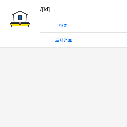
book/rent/[id]
대여
도서정보