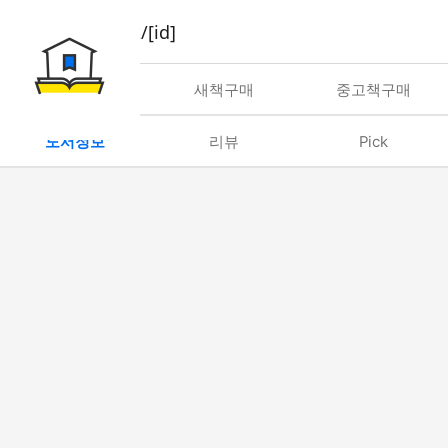
book/rent/[id]
대여
새책구매
중고책구매
도서정보
리뷰
Pick