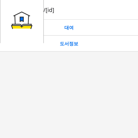
book/rent/[id]
대여
도서정보