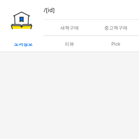
book/rent/[id]
대여
새책구매
중고책구매
도서정보
리뷰
Pick