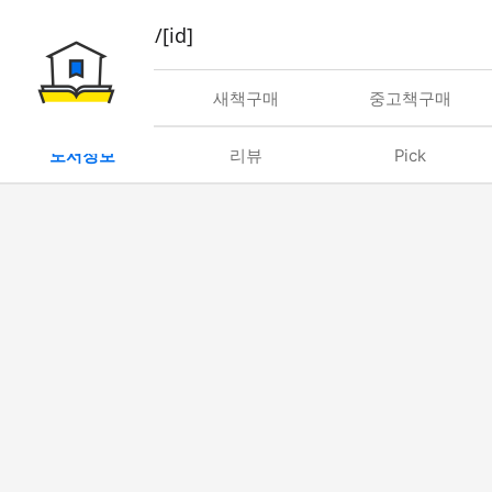
book/rent/[id]
대여
새책구매
중고책구매
도서정보
리뷰
Pick