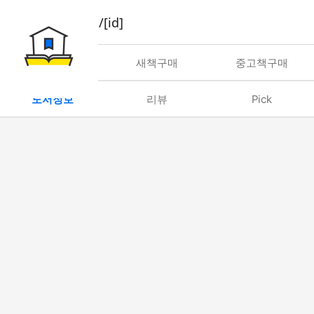
book/rent/[id]
대여
새책구매
중고책구매
도서정보
리뷰
Pick