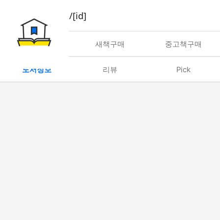
book/rent/[id]
대여
새책구매
중고책구매
도서정보
리뷰
Pick