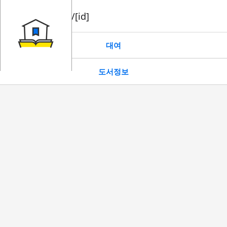
book/rent/[id]
대여
도서정보