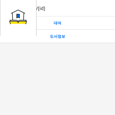
book/rent/[id]
대여
도서정보