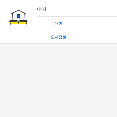
book/rent/[id]
대여
도서정보