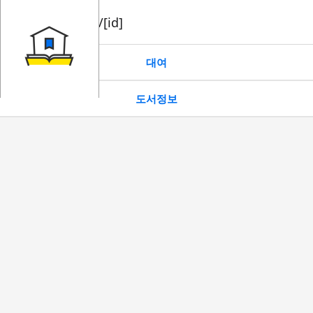
book/rent/[id]
대여
도서정보