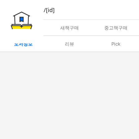
book/rent/[id]
대여
새책구매
중고책구매
도서정보
리뷰
Pick