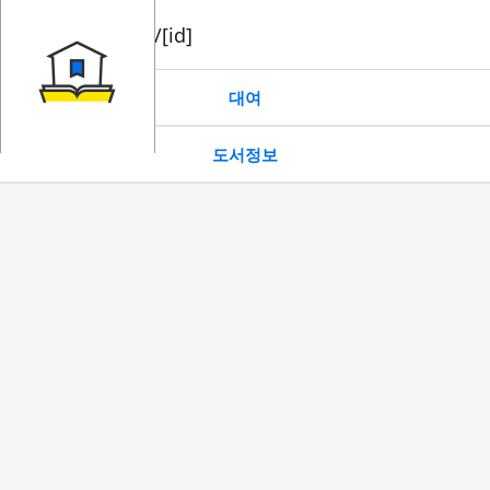
book/rent/[id]
대여
도서정보