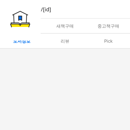
book/rent/[id]
대여
새책구매
중고책구매
도서정보
리뷰
Pick